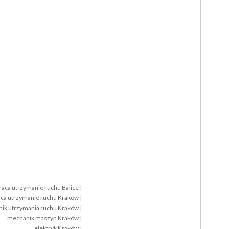
raca utrzymanie ruchu Balice
|
aca utrzymanie ruchu Kraków
|
ik utrzymania ruchu Kraków
|
mechanik maszyn Kraków
|
elektryk Kraków
|