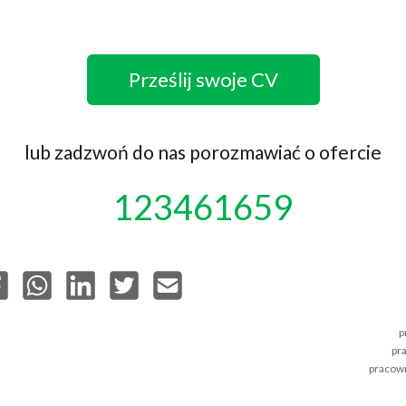
Prześlij swoje CV
lub zadzwoń do nas porozmawiać o ofercie
123461659
p
pr
pracown